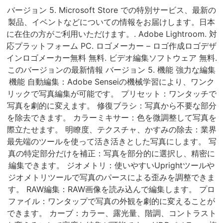
バージョン 5. Microsoft Store での特別サービス、最新の
製品、イベントなどについての情報をお届けします。日本
に在住の方がご利用いただけます。. Adobe Lightroom. 対
応プラットフォーム PC. ロゴメーカー – ロゴ作成ロゴデザ
インロゴメーカー無料 無料. ビデオ編集ソフトウェア 無料.
このバージョンの最新情報 バージョン 5. 機能 強力な編集
機能 自動編集：Adobe Senseiの機械学習により、ワンク
リックで写真編集が可能です。 プリセット：ワンタッチで
写真を劇的に変えます。 修復ブラシ：写真から不要な部分
を除去できます。 カラーミキサー：色を微調整して写真を
際立たせます。 明瞭度、テクスチャ、かすみの除去：業界
最先端のツールを使って活き活きとした写真にします。 写
真の特定部分だけを補正：写真を部分的に選択し、精密に
編集できます。 ジオメトリ：使いやすいUprightツールや
ジオメトリツールで写真のパースによる歪みを調整できま
す。 RAW編集：RAW画像を読み込んで編集します。 プロ
ファイル：ワンタップで写真の外観を劇的に変えることが
できます。 カーブ：カラー、露光量、階調、コントラスト