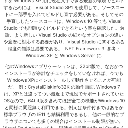
ドを Windows XP 用に現在入手できる最新の環境でビルド
するためには、Visual Studio SP1 を使用して、ソースコー
ドに一部手を入れてビルドし直す必要がある。そしてその
手直ししたソースコードは、Windows 10 等でも Visual
Studio でも問題なくビルドできるという事を確認した。勿
論、より新しい Visual Studio の細かなオプションの違い
や遍歴に対応する必要があり、Visual Studio に関するある
程度の知識は必要である。. NET Framework 3. 参考：
Windows XP と Windows Server に.
他のWindowsアプリケーションは、32bit版で、なおかつ
インストーラが余計なチェックをしていなければ、今でも
Windows XPにインストールして動作させることが可能
だ。 例：CrystalDiskInfo32K の動作画面. Windows 7
は、XPとは違ってつい最近まで現役でサポートされていた
OSなので、64bit版を含めてほぼ全ての機能がWindows 10
と同様に問題無く利用できる。例えば条件付きではあるが
標準ブラウザの IE11 も結構利用できるし、他の一般的なブ
ラウザについても多くの場合はインストール制限が無い。