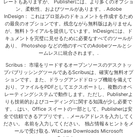
レートもありますが、 Publisherには、より多くのオプショ
ン、柔軟性、およびツールがあります。. Adobe
InDesign： これはプロ並みのドキュメントを作成するため
の最良のオプションです。残念ながら無料版はありません
が、無料トライアルを提供しています。InDesignには、ド
キュメントを完璧に見せるために必要なすべてのツールが
あり、 Photoshop などの他のすべてのAdobeツールとシ
ームレスに統合されます。.
Scribus： 市場をリードするオープンソースのデスクトッ
プパブリッシングツールであるScribusは、確実な無料オプ
ションです。また、ドラッグアンドドロップ機能を備えて
おり、ファイルをPDFとしてエクスポートし、複数のオペ
レーティングシステムで動作します。ただし、Publisherよ
りも技術的およびコーディングに関する知識が少し必要で
す。. はい、Office スイートの一部として、Publisherは安
全で信頼できるアプリです。. メールアドレスを入力してく
ださい。 名前を入力してください。 独占情報＆ヒントをメ
ールで受け取る. WizCase Downloads Microsoft