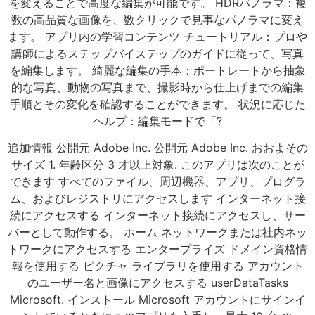
を変えることで高度な編集が可能です。 HDRパノラマ：複
数の高品質な画像を、数クリックで見事なパノラマに変え
ます。 アプリ内の学習コンテンツ チュートリアル：プロや
講師によるステップバイステップのガイドに従って、写真
を編集します。 綺麗な編集の手本：ポートレートから抽象
的な写真、動物の写真まで、撮影時から仕上げまでの編集
手順とその変化を確認することができます。 状況に応じた
ヘルプ：編集モードで「?
追加情報 公開元 Adobe Inc. 公開元 Adobe Inc. おおよその
サイズ 1. 年齢区分 3 才以上対象. このアプリは次のことが
できます すべてのファイル、周辺機器、アプリ、プログラ
ム、およびレジストリにアクセスします インターネット接
続にアクセスする インターネット接続にアクセスし、サー
バーとして動作する。 ホーム ネットワークまたは社内ネッ
トワークにアクセスする エンタープライズ ドメイン資格情
報を使用する ピクチャ ライブラリを使用する アカウント
のユーザー名と画像にアクセスする userDataTasks
Microsoft. インストール Microsoft アカウントにサインイ