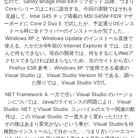
なので、Sandy Bridge Intel 6Xチップセット 以降、つまり
Core iシリーズはこれに該当する。今回の実験ではそれを
見越して、Intel G45 チップ搭載の MSI G45M-FIDR マザ
ーボードに Core 2 Duo E で試したが、予定通りOSインス
トール時に全ドライバーのインストールが完了した。.
Windows XP と Windows Update のインストール直後で
使える、たかだか6年前の Internet Explorer 8 では、ほと
んど何もできない。現在の開発では、何をするにもWebア
クセスできなければ始まらないため、次のサイトから古い
Firefox ESR 参考： Windows XP で使用できる最後の
Visual Studio は、Visual Studio Version 10 である。調べ
た限りでは、Visual Studio VS11,.
NET Framework 4. 一方で古い Visual Studio のバージョ
ンについては、Javaのライセンスの問題により、Visual
Studio. NET とVisual Studio. コンパイルのエラー関連の動
作は、この Visual Studio で一度大きく変わっただけで、
その後はあまり変化がないという事が、Visual Studioを何
種類かインストールして分かった。. つまり古いソースコー