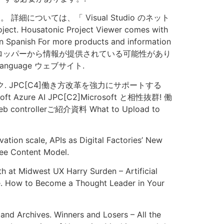
ついては、「 Visual Studio のネット
Housatonic Project Viewer comes with
n Spanish For more products and information
いて、デベロッパーから情報が提供されている可能性があり
nguage ウェブサイト.
 JPC[C4]働き方改革を強力にサポートする
soft Azure AI JPC[C2]Microsoft と相性抜群! 働
trollerご紹介資料 What to Upload to
ation scale, APIs as Digital Factories’ New
yVee Content Model.
h at Midwest UX Harry Surden – Artificial
re. How to Become a Thought Leader in Your
and Archives. Winners and Losers – All the