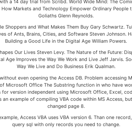
with a 14 day trial from Scribd. World Wide Mind: The Comi
s: How Markets and Technology Empower Ordinary People t
Goliaths Glenn Reynolds.
e Shoppers and What Makes Them Buy Gary Schwartz. Tubes
 of Ants, Brains, Cities, and Software Steven Johnson. Ham
Building a Good Life in the Digital Age William Powers.
hapes Our Lives Steven Levy. The Nature of the Future: Di
gital Age Improves the Way We Work and Live Jeff Jarvis. S
Way We Live and Do Business Erik Qualman.
 without even opening the Access DB. Problem accessing M
 of Microsoft Office The Substring function in who have w
for version independent using Microsoft Office, Excel, c
 is an example of compiling VBA code within MS Access, b
changed page 8.
r example, Access VBA uses VBA version 6. Than one record,
query sql with only records you need to change.