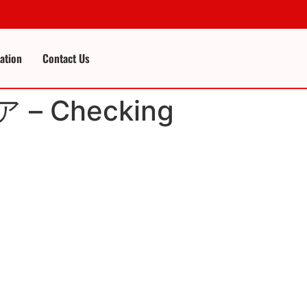
cation
Contact Us
ア – Checking