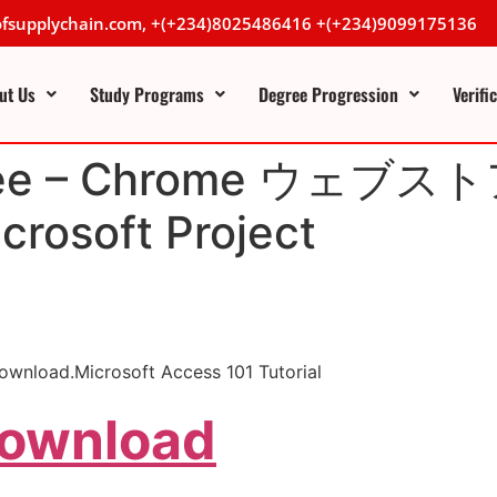
lofsupplychain.com, +(+234)8025486416 +(+234)9099175136
ut Us
Study Programs
Degree Progression
Verifi
Free – Chrome ウェブスト
crosoft Project
download.Microsoft Access 101 Tutorial
Download