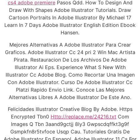
cs4 adobe premiere
Pasos Qdd. How To Design And
Draw With Shapes Adobe Illustrator Tutorials. Draw
Cartoon Portraits In Adobe Illustrator By Michael 17
Learn In 7 Days Adobe Illustrator English Edition Ebook
Hansen.
Mejores Alternativas A Adobe Illustrator Para Crear
Graficos. Adobe Illustrator Cc 24 pri 2 Win Mac Artista
Pirata. Restauracion De Los Archivos De Adobe
Illustrator Ai Eps. Experience What S New With
Illustrator Cc Adobe Blog. Como Recortar Una Imagen
Con Adobe Illustrator. Curso De Adobe Illustrator Cc
Platzi Rapido Envio Link. Conoce Las Mejores
Alternativas Libres A Adobe Illustrator De Este Ano.
Felicidades Illustrator Creative Blog By Adobe. Https
Encrypted Tbn0
Http://replace.me/24216.txt
Com
Images Q Tbn 3aand9gctjj 8ly3 Gwpscdqffkt3g9f
Gsmpkfn8r5tvfoce Usqp Cau. Tutoriales Gratis De
Adobe Illustrator En Espanol. Adobe Illustrator 11 Cs For