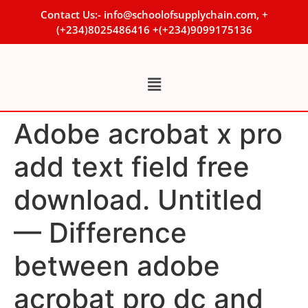
Contact Us:- info@schoolofsupplychain.com, +
(+234)8025486416 +(+234)9099175136
Adobe acrobat x pro
add text field free
download. Untitled
— Difference
between adobe
acrobat pro dc and