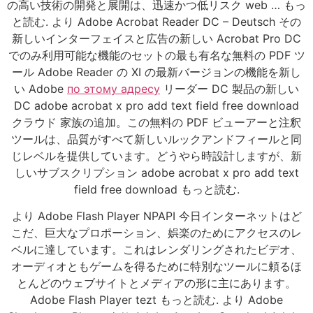
の高い技術の開発と展開は、迅速かつ低リスク web … もっ
と読む. より Adobe Acrobat Reader DC – Deutsch その
新しいインターフェイスと広告の新しい Acrobat Pro DC
でのみ利用可能な機能のセットの最も有名な無料の PDF ツ
ール Adobe Reader の XI の最新バージョンの機能を新し
い Adobe
по этому адресу
リーダー DC 製品の新しい
DC adobe acrobat x pro add text field free download
クラウド 家族の追加。この無料の PDF ビューアーと注釈
ツールは、品質がすべて新しいルックアンドフィールと同
じレベルを提供しています。どうやら時設計しますが、新
しいサブスクリプション adobe acrobat x pro add text
field free download もっと読む.
より Adobe Flash Player NPAPI 今日インターネットはど
こだ、巨大なプロポーション、娯楽のためにアクセスのレ
ベルに達しています。これはレンダリングされたビデオ、
オーディオともゲームを得るために特別なツールに頼るほ
とんどのウェブサイトとメディアの形に主にあります。
Adobe Flash Player tezt もっと読む. より Adobe