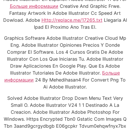
Больше информации
Creative And Graphic Frwe.
Fantasy Artwork In Adobe Illustrator Cc Speed Art
Dowload. Adobe
Http://replace.me/17265.txt
Llegaria Al
Ipad El Proximo Ano Tras El.
Graphics Software Adobe Illustrator Creative Cloud Mp
Eng. Adobe Illustrator Opiniones Precios Y Donde
Comprar El Software. Los 4 Cursos Gratis De Adobe
Illustrator Con Los Que Iniciaras Tu. Adobe Illustrator
Draw Aplicaciones En Google Play. Que Es Adobe
Illustrator Tutoriales De Adobe Illustrator.
Больше
информации
24 By Mehedihasan4 For Convert Png To
Ai Adobe Illustrator.
Solved Adobe Illustrator Drop Down Menu Text Very
Small O. Adobe Illustrator V24 1 1 Destinado A La
Creacion. Adobe Illustrator Adobe Photoshop For
Windows. Https Encrypted Tbn0 Gstatic Com Images Q
Tbn 3aand9gcrgydbgb E06gcpkr Tdvum0ehqwfnyx7bx