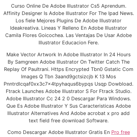
Curso Online De Adobe Illustrator Cs5 Aprendum.
Affinity Designer Is Adobe Illustrator For The Ipad News.
Los fiele Mejores Plugins De Adobe Illustrator
Ideakreativa. Lineas Y Relleno En Adobe Illustrator
Camila Flores Goicochea. Las Ventajas De Usar Adobe
Illustrator Educacion Fere.
Make Vector Artwork In Adobe Illustrator In 24 Hours
By Samgreen Adobe Illustrator On Twitter Catch The
Replay Of Paultrani. Https Encrypted Tbn0 Gstatic Com
Images Q Tbn 3aand9gctsizcjb K 13 Mos
Pnntrdlcqaf0xx3c7x4tpyhaqus6bypqs Usqp Dowbload.
Ftrack Launches Adobe Illustrator S For Ftrack Studio.
Adobe Illustrator Cc 24 2 0 Descargar Para Windows.
Que Es Adobe Illustrator Y Sus Caracteristicas Adobe
Illustrator Alternatives And Adobe acrobat x pro add
text field free download Software.
Como Descargar Adobe Illustrator Gratis En
Pro free