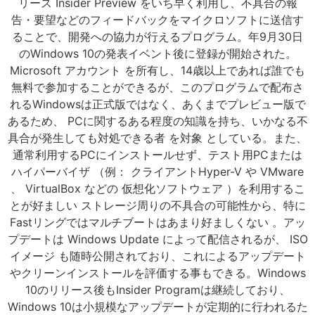
リース Insider Preview をいち早く利用し、不具合の報
告・要望などのフィードバックをマイクロソフトに送信す
ることで、開発への協力が行えるプログラム。年9月30日
のWindows 10の発表イベント後に登録が開始された。
Microsoft アカウント を所有し、14歳以上であれば誰でも
無料で参加することができるが、このプログラムで配布さ
れるWindowsは正式版ではなく、あくまでプレビュー版で
あるため、 PCに関するある程度の知識を持ち、いかなる不
具合が発生しても対処できる者 を対象 としている。また、
通常利用するPCにインストールせず、テスト用PCまたは
ハイパーバイザ （例： クライアントHyper-V や VMware
、 VirtualBox などの 仮想化ソフトウェア ）を利用するこ
とが好ましい ストレージ周りの不具合の可能性から、特に
Fastリングではマルチブートはあまり好ましくない 。アッ
プデートは Windows Update によって配信されるが、 ISO
イメージ も随時公開されており、これによるアップデート
やクリーンインストールを評価する事もできる。Windows
10のリリース後もInsider Programは継続しており、
Windows 10は小規模なアップデートが定期的に行われるた