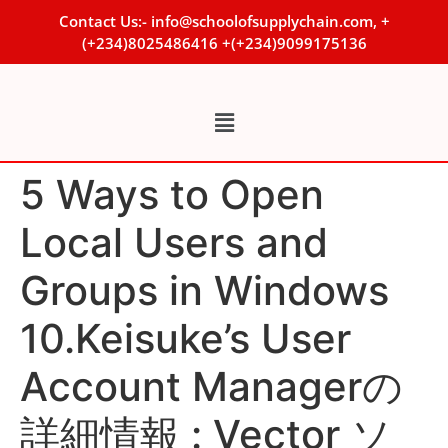
Contact Us:- info@schoolofsupplychain.com, +
(+234)8025486416 +(+234)9099175136
5 Ways to Open
Local Users and
Groups in Windows
10.Keisuke’s User
Account Managerの
詳細情報 : Vector ソ